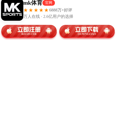
始找萨拉赫的接班人了。埃及人刚宣布2026年离队，转会部门就忙了起
史金靴数并列第一的人，这活儿跟让实习生接手CEO差不多。目标人选
的19岁前锋扬·迪奥曼...
06-05
0
546
哈弗茨绝杀后摊牌：下周还有硬仗，但先骄傲3分钟
逆转富勒姆，哈弗茨第82分钟头球砸穿网窝。这球来得晚，但正是他需要的
嘘过，也被拿来跟7000万身价较劲。赛后他站在混采区，语气像刚跑完
绝杀总是甜的，尤其...
06-05
0
329
PP-金球奖争夺战：凯恩领跑，赖斯、亚马尔紧追不舍