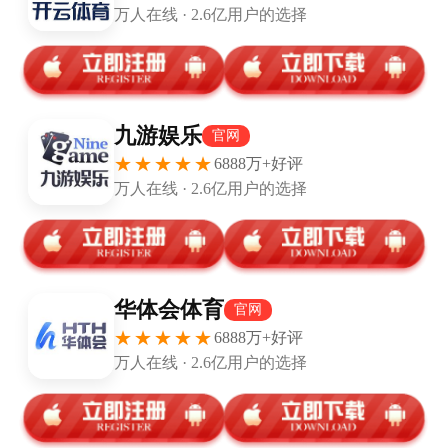
公寓，这个公寓是位于顶楼，抛售的价格为500万
美元。根据《露天看台》的报道，杰伦-布朗目前
已经陷入交易流言当中，联盟内部有多支球队跟布
朗的名字联系起来，比如：火箭、老鹰、开拓者、
鹈鹕等球队。布朗目前正在中国行当中，他本赛季
场均34.4分钟，拿到28.6分...