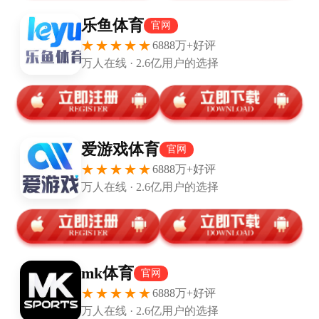
北京时间6月6日，根据美媒Daily Mail Sport的报道，绿凯
球星杰伦-布朗正在兜售他波士顿的豪华公寓，这个公寓是
位于顶楼，抛售的价格为500万美元。
根据《露天看台》的报道，杰伦-布朗目前已经陷入交易流