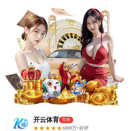
首页
nba
英超
意甲
法甲
德甲
西甲
欧冠
关于半岛体育,半岛体育
官网,半岛体育APP,半岛体育官方网站
首页
英超
正文
半岛体育-布朗500万抛售波城房产！美媒模拟4
方交易赴火箭 队记反对：不合理|绿凯|鹈鹕|首
轮|亚特兰大老鹰队|波特兰开拓者队_新浪体育_
新浪新闻
xiaoqiao
英超
2026-06-06
22668
0
北京时间6月6日，根据美媒Daily Mail Sport的报
道，绿凯球星杰伦-布朗正在兜售他波士顿的豪华