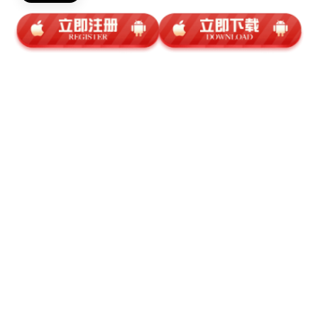
言当中，联盟内部有多支球队跟布朗的名字联系起来，比
如：火箭、老鹰、开拓者、鹈鹕等球队。