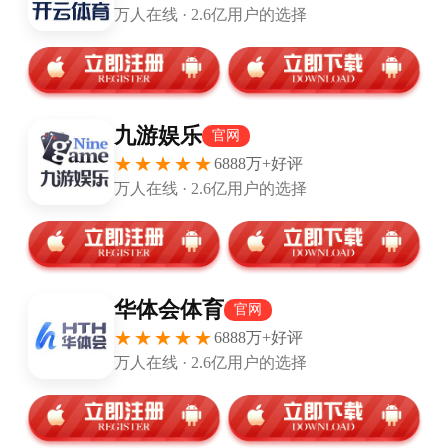
拓疆川。背负一身期许踏遍风雨征途，凭着不屈意
志冲破千重险阻，向着远方继续前行吧！来源：微
博 虎扑05月09日讯 恭喜成都...
虎扑05月09日讯 恭喜成都AG超玩会晋级2026王者荣耀挑
战者杯胜者组半决赛！
在今日的比赛中以4:1的比分战胜对手后，成都AG超玩会晋