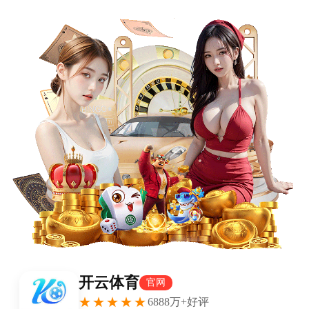
首页
nba
英超
意甲
法甲
德甲
西甲
欧冠
关于半岛体育,半岛体育
官网,半岛体育APP,半岛体育官方网站
首页
法甲
正文
半岛体育官网-恭喜成都AG超玩会晋级2026王
者荣耀挑战者杯胜者组半决赛！
xiaoqiao
法甲
2026-05-10
772
0
虎扑05月09日讯 恭喜成都AG超玩会晋级2026王
者荣耀挑战者杯胜者组半决赛！在今日的比赛中以
4:1的比分战胜对手后，成都AG超玩会晋级胜者组
半决赛！他们将于5月12日对战重庆狼队，争夺晋
级胜者组决赛的资格！心承荣耀破千关，以战为锋